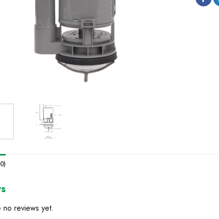
0)
ws
 no reviews yet.