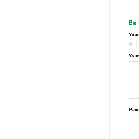
Be 
Your
1
2
Your
Nam