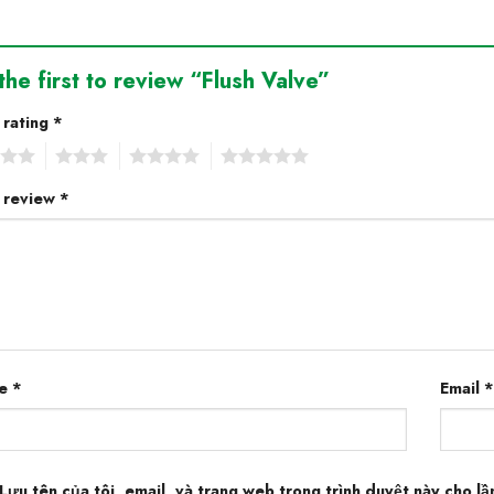
the first to review “Flush Valve”
 rating
*
3
4
5
 review
*
e
*
Email
*
Lưu tên của tôi, email, và trang web trong trình duyệt này cho lần