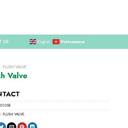
 US
English
Vietnamese
/
FLUSH VALVE
sh Valve
NTACT
03105B
y:
FLUSH VALVE