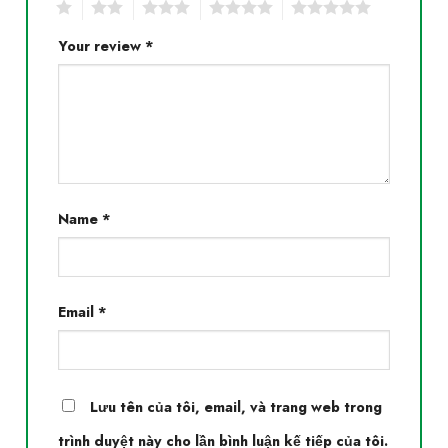
1
2
3
4
5
Your review
*
Name
*
Email
*
Lưu tên của tôi, email, và trang web trong
trình duyệt này cho lần bình luận kế tiếp của tôi.