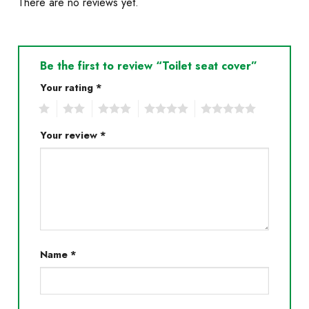
There are no reviews yet.
Be the first to review “Toilet seat cover”
Your rating
*
1
2
3
4
5
Your review
*
Name
*